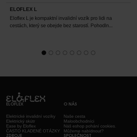
ELOFLEX L
Eloflex L je kompaktní invalidní vozík pro lidi na
cestách, který se obejde bez starostí. Pohodln...
1
Current Item
2
3
4
5
6
7
8
ELOFLEX
O NÁS
Elektrické invalidní vozíky
Naše cesta
Elektrický skútr
Maloobchodníci
Ease by Eloflex
Náš eshop pohání cookies.
ČASTO KLADENÉ OTÁZKY
Můžeme nabídnout?
ZDROJE
SPOLEČNOST