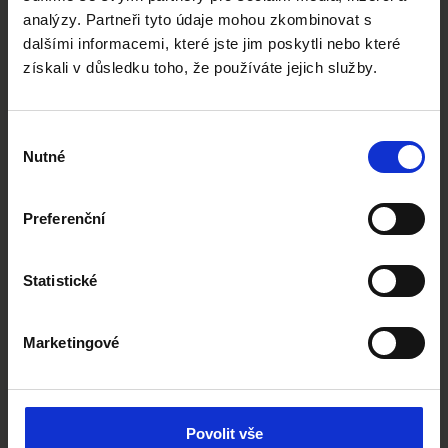
analýzy. Partneři tyto údaje mohou zkombinovat s
dalšími informacemi, které jste jim poskytli nebo které
získali v důsledku toho, že používáte jejich služby.
Výběr
Nutné
souhlasu
Preferenční
Statistické
PRÉMIOVÝ POLŠTÁŘ – EASE ONE
Ease One je měkký a velmi pohodlný polštář
prémiové kvality určený pro lidi, kteří tráví delší do...
Marketingové
Přečtěte si více
Povolit vše